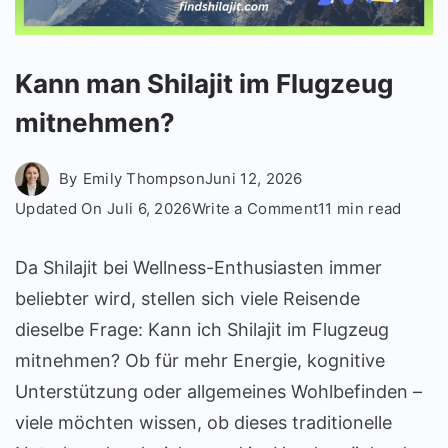
Kann man Shilajit im Flugzeug
mitnehmen?
By
Emily Thompson
Juni 12, 2026
on
Updated On
Juli 6, 2026
Write a Comment
11 min read
Kann
man
Da Shilajit bei Wellness-Enthusiasten immer
Shilajit
beliebter wird, stellen sich viele Reisende
im
dieselbe Frage: Kann ich Shilajit im Flugzeug
Flugzeug
mitnehmen? Ob für mehr Energie, kognitive
mitnehmen?
Unterstützung oder allgemeines Wohlbefinden –
viele möchten wissen, ob dieses traditionelle