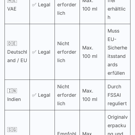
🇦🇪
Max.
frei
✅ Legal
erforder
VAE
100 ml
erhältlic
lich
h
Muss
EU-
🇩🇪
Nicht
Max.
Sicherhe
Deutschl
✅ Legal
erforder
100 ml
itsstand
and / EU
lich
ards
erfüllen
Nicht
Durch
🇮🇳
Max.
✅ Legal
erforder
FSSAI
Indien
100 ml
lich
reguliert
Originalv
erpacku
🇸🇬
Empfohl
Max.
ng und