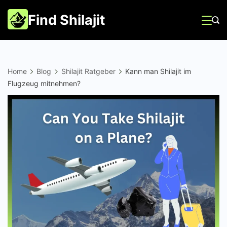
Skip
Find Shilajit
to
content
Home
Blog
Shilajit Ratgeber
Kann man Shilajit im
Flugzeug mitnehmen?