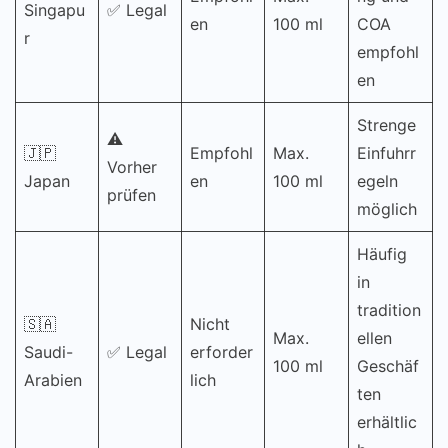
Singapu
✅ Legal
en
100 ml
COA
r
empfohl
en
Strenge
⚠️
🇯🇵
Empfohl
Max.
Einfuhrr
Vorher
Japan
en
100 ml
egeln
prüfen
möglich
Häufig
in
tradition
🇸🇦
Nicht
Max.
ellen
Saudi-
✅ Legal
erforder
100 ml
Geschäf
Arabien
lich
ten
erhältlic