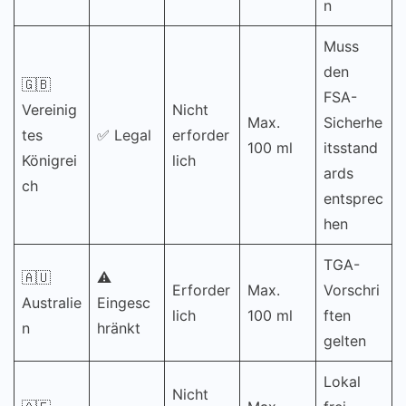
n
Muss
den
🇬🇧
FSA-
Vereinig
Nicht
Max.
Sicherhe
tes
✅ Legal
erforder
100 ml
itsstand
Königrei
lich
ards
ch
entsprec
hen
TGA-
🇦🇺
⚠️
Erforder
Max.
Vorschri
Australie
Eingesc
lich
100 ml
ften
n
hränkt
gelten
Lokal
Nicht