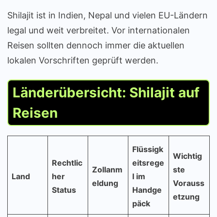
Shilajit ist in Indien, Nepal und vielen EU-Ländern
legal und weit verbreitet. Vor internationalen
Reisen sollten dennoch immer die aktuellen
lokalen Vorschriften geprüft werden.
Länderübersicht: Shilajit auf
Reisen
Flüssigk
Wichtig
Rechtlic
eitsrege
Zollanm
ste
Land
her
l im
eldung
Vorauss
Status
Handge
etzung
päck