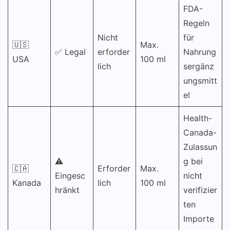
FDA-
Regeln
Nicht
für
🇺🇸
Max.
✅ Legal
erforder
Nahrung
USA
100 ml
lich
sergänz
ungsmitt
el
Health-
Canada-
Zulassun
⚠️
g bei
🇨🇦
Erforder
Max.
Eingesc
nicht
Kanada
lich
100 ml
hränkt
verifizier
ten
Importe