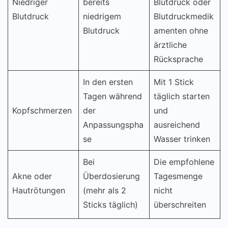
Niedriger
bereits
Blutdruck oder
Blutdruck
niedrigem
Blutdruckmedik
Blutdruck
amenten ohne
ärztliche
Rücksprache
In den ersten
Mit 1 Stick
Tagen während
täglich starten
Kopfschmerzen
der
und
Anpassungspha
ausreichend
se
Wasser trinken
Bei
Die empfohlene
Akne oder
Überdosierung
Tagesmenge
Hautrötungen
(mehr als 2
nicht
Sticks täglich)
überschreiten