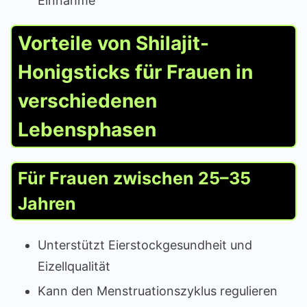
Einnahme
Vorteile von Shilajit-
Honigsticks für Frauen in
verschiedenen
Lebensphasen
Für Frauen zwischen 25–35
Jahren
Unterstützt Eierstockgesundheit und
Eizellqualität
Kann den Menstruationszyklus regulieren