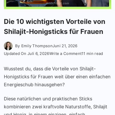
Die 10 wichtigsten Vorteile von
Shilajit-Honigsticks für Frauen
By
Emily Thompson
Juni 21, 2026
on
Updated On
Juli 6, 2026
Write a Comment
11 min read
Die
10
Wusstest du, dass die Vorteile von Shilajit-
wichtigsten
Honigsticks für Frauen weit über einen einfachen
Vorteile
Energieschub hinausgehen?
von
Shilajit-
Diese natürlichen und praktischen Sticks
Honigsticks
kombinieren zwei kraftvolle Naturstoffe, Shilajit
für
Frauen
und Honig, in einem einzigen, einfach